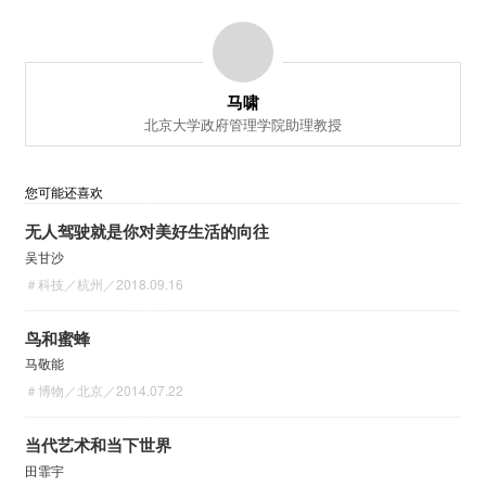
大家下午好，我叫马啸，是一名政治学者，我的研
究关心政治是如何影响经济的。今天我想和大家分
享一下过去几年我做的关于中国高铁的研究。
马啸
北京大学政府管理学院助理教授
2004年初，国务院公布了中长期铁路规划，开启了
中国高铁的建设。在之后的十几年内，高铁线路迅
您可能还喜欢
速遍及了中国除了西藏以外的所有省份。
39′31″
无人驾驶就是你对美好生活的向往
吴甘沙
＃科技／杭州／2018.09.16
到去年年底，中国高铁的通车里程已经达到了4万
28′54″
公里，这个数字是除了中国以外，所有国家高铁通
鸟和蜜蜂
车里程之和的两倍。可以说中国高铁是人类历史上
马敬能
规模最为巨大的基础设施项目。
＃博物／北京／2014.07.22
27′17″
当代艺术和当下世界
为什么有的地方更早建高铁、有更
田霏宇
多高铁站？