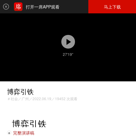
打开一席APP观看
马上下载
27′19″
博弈引铁
＃社会／广州／2022.06.19／19452 次观看
博弈引铁
2022.06.19 广州
完整演讲稿